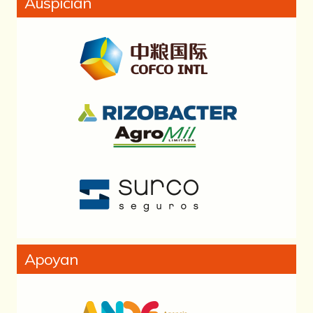
Auspician
Apoyan